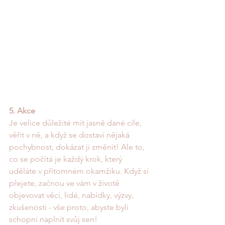
5. Akce
Je velice důležité mít jasně dané cíle, 
věřit v ně, a když se dostaví nějaká 
pochybnost, dokázat ji změnit! Ale to, 
co se počítá je každý krok, který 
uděláte v přítomném okamžiku. Když si 
přejete, začnou ve vám v životě 
objevovat věci, lidé, nabídky, výzvy, 
zkušenosti - vše proto, abyste byli 
schopni naplnit svůj sen! 