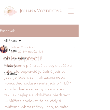
Johana Vozdeková
Příspěvek
All Posts
Johana Vozdeková
All Posts
13. 1. 2018
Minut čtení: 4
Tohle si přečti!
Vaše komunita
Měla jsem v plánu začít slovy o začátku 
Plánovač
roku, ale popravdě je úplně jedno, 
Náramky
jestli je leden, září, rok začíná nebo 
končí. Jednoduše vemte jedno "TEĎ" 
a rozhodněte se, že nyní začínáte žít 
tak, jak nejlépe si dokážete představit 
:-) Můžete apelovat, že ne vždy si 
můžeme vybrat zážitky - ano, to máte 