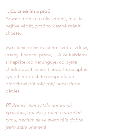
1. Co změním a proč
Abyste mohli cokoliv změnit, musíte 
nejříve vědět, proč to vlastně měnit 
chcete. 
Vypište si oblasti vašeho života - zdraví, 
vztahy, finance, práce, ... A ke každému 
si napište, co nefunguje, co byste 
chtěli zlepšit, změnit nebo třeba úplně 
vyřadit. V podstatě rekapitulujete 
předchozí půl rok/ rok/ nebo třeba i 
pět let.
Př
: Zdraví: Jsem stále nemocná, 
vypadávají mi vlasy, mám celoročně 
rýmu, necítím se ve svém těle dobře, 
jsem stále unavená