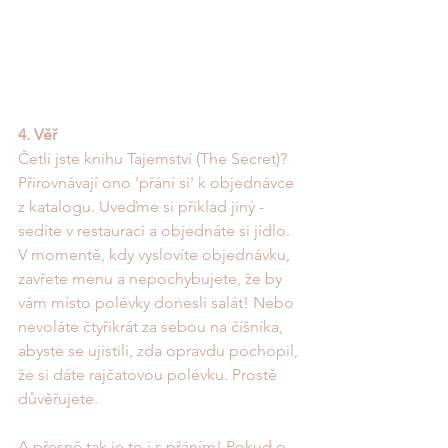
4. Věř
Četli jste knihu Tajemství (The Secret)? 
Přirovnávají ono 'přání si' k objednávce 
z katalogu. Uveďme si příklad jiný - 
sedíte v restauraci a objednáte si jídlo. 
V momentě, kdy vyslovíte objednávku, 
zavřete menu a nepochybujete, že by 
vám místo polévky donesli salát! Nebo 
nevoláte čtyřikrát za sebou na číšníka, 
abyste se ujistili, zda opravdu pochopil, 
že si dáte rajčatovou polévku. Prostě 
důvěřujete.
A přesně tak je to i s přáním! Pokud o 