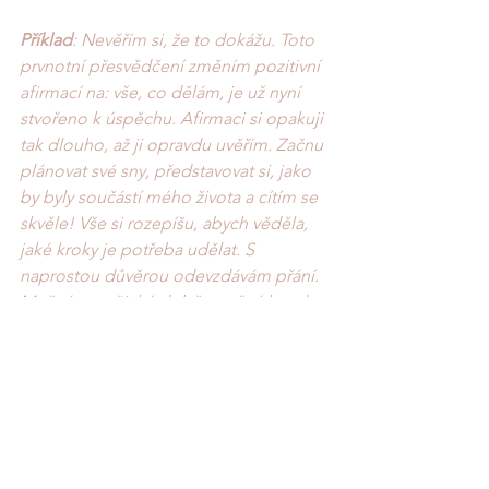
Příklad
: Nevěřím si, že to dokážu. Toto 
prvnotní přesvědčení změním pozitivní 
afirmací na: vše, co dělám, je už nyní 
stvořeno k úspěchu. Afirmaci si opakuji 
tak dlouho, až ji opravdu uvěřím. Začnu 
plánovat své sny, představovat si, jako 
by byly součástí mého života a cítím se 
skvěle! Vše si rozepíšu, abych věděla, 
jaké kroky je potřeba udělat. S 
naprostou důvěrou odevzdávám přání. 
Možná po nějaké době, možná hned 
se začnou objevovat lidé, kteří mi 
dávají tip na knížky, které si mám 
přečíst, zvou mě na konference, 
dostanu nabídku na rozhovor v 
magazínu.... A pokud všechny tyto 
nabídky přijmu, přicházejí další a další. 
Každý dílek nádherně zapadá a 