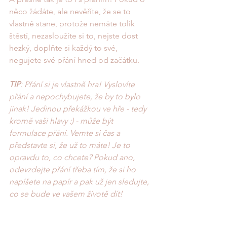
něco žádáte, ale nevěříte, že se to 
vlastně stane, protože nemáte tolik 
štěstí, nezasloužíte si to, nejste dost 
hezký, doplňte si každý to své, 
negujete své přání hned od začátku. 
TIP
: Přání si je vlastně hra! Vyslovíte 
přání a nepochybujete, že by to bylo 
jinak! Jedinou překážkou ve hře - tedy 
kromě vaši hlavy :) - může být 
formulace přání. Vemte si čas a 
představte si, že už to máte! Je to 
opravdu to, co chcete? Pokud ano, 
odevzdejte přání třeba tím, že si ho 
napíšete na papír a pak už jen sledujte, 
co se bude ve vašem životě dít!