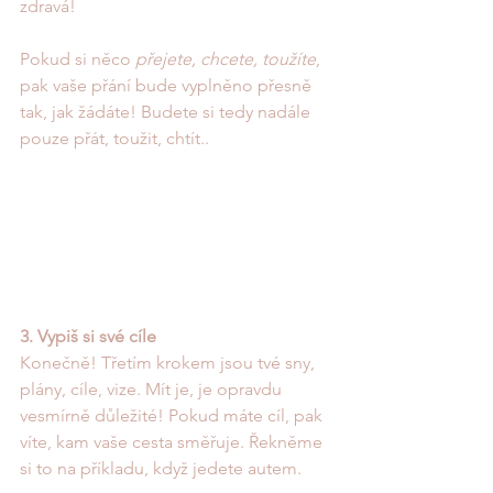
zdravá!
Pokud si něco 
přejete, chcete, toužíte
, 
pak vaše přání bude vyplněno přesně 
tak, jak žádáte! Budete si tedy nadále 
pouze přát, toužit, chtít..
3. Vypiš si své cíle
Konečně! Třetím krokem jsou tvé sny, 
plány, cíle, vize. Mít je, je opravdu 
vesmírně důležité! Pokud máte cíl, pak 
víte, kam vaše cesta směřuje. Řekněme 
si to na příkladu, když jedete autem. 