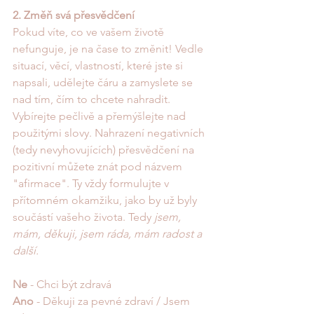
2. Změň svá přesvědčení
Pokud víte, co ve vašem životě 
nefunguje, je na čase to změnit! Vedle 
situací, věcí, vlastností, které jste si 
napsali, udělejte čáru a zamyslete se 
nad tím, čím to chcete nahradit. 
Vybírejte pečlivě a přemýšlejte nad 
použitými slovy. Nahrazení negativních 
(tedy nevyhovujících) přesvědčení na 
pozitivní můžete znát pod názvem 
"afirmace". Ty vždy formulujte v 
přítomném okamžiku, jako by už byly 
součástí vašeho života. Tedy 
jsem, 
mám, děkuji, jsem ráda, mám radost a 
další. 
Ne
 - Chci být zdravá
Ano
 - Děkuji za pevné zdraví / Jsem 