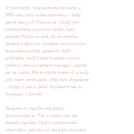
V momentě, kdy sednete do auta, v 
99% víte, kam máte namířeno - tedy 
jasně daný cíl. Pokud ne, nikdy tam 
nedojedete, protože nevíte, kam 
jedete! Může se stát, že se ztratíte, 
špatně odbočíte, budete mít poruchu 
auta nebo přijde jakákoliv další 
překážka, kvůli které budete nuceni 
zastavit, znovu nastavit navigaci, zeptat 
se na cestu. Ale protože máte cíl a tedy 
víte, kam směřujete, vždy tam dojedete 
- i když o něco déle! A přesně tak to 
funguje i v životě! 
Nejprve si napište své plány, 
pojmenujte je. Pak si celou vizi do 
detailu vypište. Opět v přítomném 
okamžiku, jako by už vše bylo součástí 