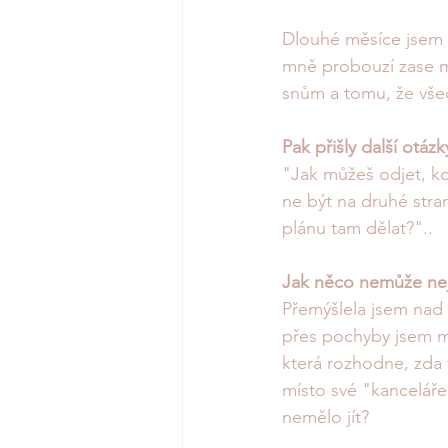
Dlouhé měsíce jsem si
mně probouzí zase mal
snům a tomu, že vše
Pak přišly další otázk
"Jak můžeš odjet, kd
ne být na druhé stra
plánu tam dělat?"..
Jak něco nemůže nej
Přemýšlela jsem nad 
přes pochyby jsem mě
která rozhodne, zda
místo své "kanceláře
nemělo jít? 