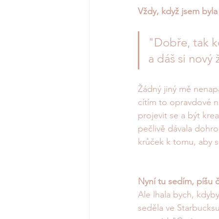
Vždy, když jsem byla 
"Dobře, tak k
a dáš si nový 
Žádný jiný mě nenapad
cítím to opravdové n
projevit se a být krea
pečlivě dávala dohr
krůček k tomu, aby se
Nyní tu sedím, píšu 
Ale lhala bych, kdyb
seděla ve Starbucksu 