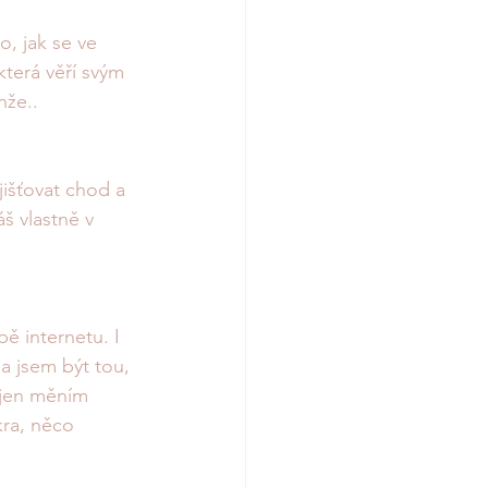
o, jak se ve 
která věří svým 
že.. 
jišťovat chod a 
š vlastně v 
ě internetu. I 
a jsem být tou, 
 jen měním 
kra, něco 