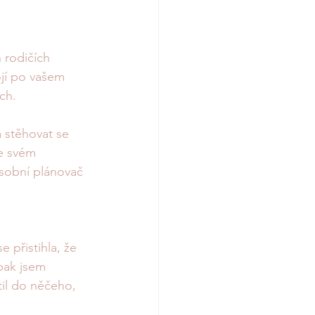
 rodičích 
ojí po vašem 
ch. 
 stěhovat se 
e svém 
osobní plánovač 
 přistihla, že 
pak jsem 
til do něčeho, 