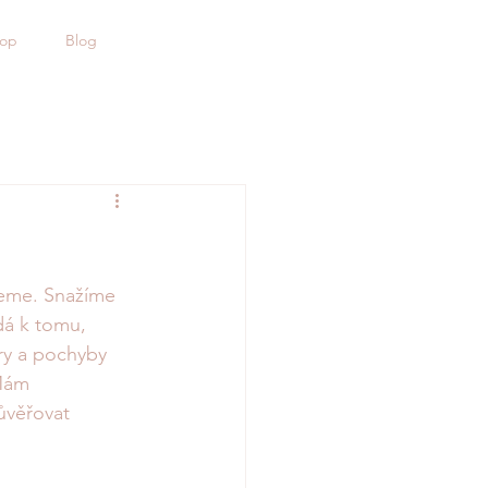
hop
Blog
ceme. Snažíme 
dá k tomu, 
ry a pochyby 
 Mám 
ůvěřovat 