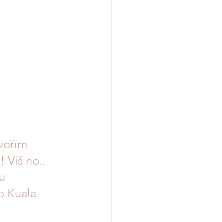
vořím 
 Víš no.. 
u 
o Kuala 