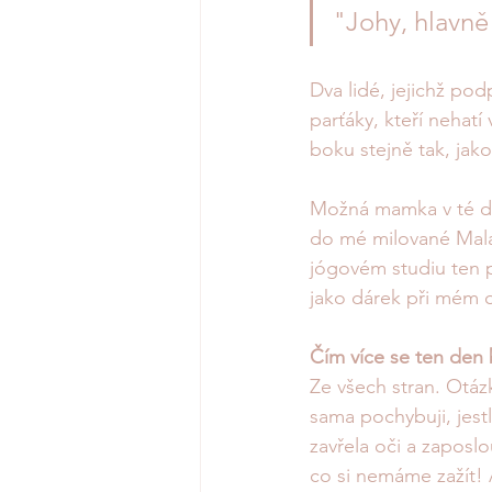
"Johy, hlavně 
Dva lidé, jejichž pod
parťáky, kteří nehatí 
boku stejně tak, jako
Možná mamka v té dob
do mé milované Malaj
jógovém studiu ten p
jako dárek při mém o
Čím více se ten den b
Ze všech stran. Otáz
sama pochybuji, jest
zavřela oči a zaposlo
co si nemáme zažít! 