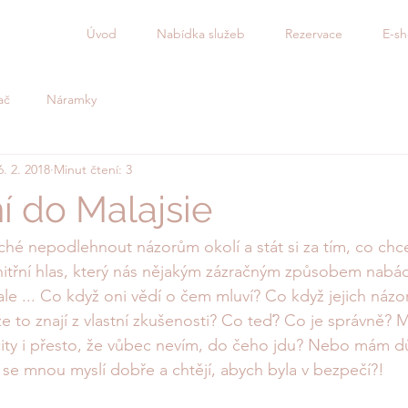
Úvod
Nabídka služeb
Rezervace
E-s
ač
Náramky
6. 2. 2018
Minut čtení: 3
í do Malajsie
hé nepodlehnout názorům okolí a stát si za tím, co ch
nitřní hlas, který nás nějakým zázračným způsobem nabá
ale ... Co když oni vědí o čem mluví? Co když jejich názo
že to znají z vlastní zkušenosti? Co teď? Co je správně?
ity i přesto, že vůbec nevím, do čeho jdu? Nebo mám d
 se mnou myslí dobře a chtějí, abych byla v bezpečí?!