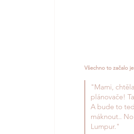
Všechno to začalo j
"Mami, chtěla
plánovače! Tak
A bude to teď
máknout.. No 
Lumpur." 