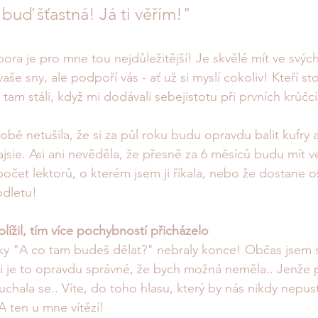
buď šťastná! Já ti věřím!" 
pora je pro mne tou nejdůležitější! Je skvělé mít ve svých
vaše sny, ale podpoří vás - ať už si myslí cokoliv! Kteří st
 tam stáli, když mi dodávali sebejistotu při prvních krůčcí
ě netušila, že si za půl roku budu opravdu balit kufry a
sie. Asi ani nevěděla, že přesně za 6 měsíců budu mít v
očet lektorů, o kterém jsem ji říkala, nebo že dostane 
dletu! 
lížil, tím více pochybností přicházelo
ky "A co tam budeš dělat?" nebraly konce! Občas jsem se
li je to opravdu správné, že bych možná neměla.. Jenže 
uchala se.. Víte, do toho hlasu, který by nás nikdy nepus
A ten u mne vítězí! 