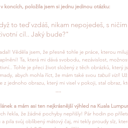
v koncích, položila jsem si jednu jedinou otázku:
dyž to teď vzdáš, nikam nepojedeš, s ničím
životní cíl.. Jaký bude?"
al! Věděla jsem, že přesně tohle je práce, kterou miluji 
aplnění! Ta, která mi dává svobodu, nezávislost, možnost
tivní.. Tohle je přeci život složený z těch obrázků, který j
omady, abych mohla říct, že mám také svou 
tabuli vizí
! Už
 z jednoho obrazu, který mi visel v pokoji, stal obraz, kt
....
článek a mám asi ten nejkrásnější výhled na Kuala Lumpur
ych řekla, že žádné pochyby nepřišly! Pár hodin po přílet
a pila svůj oblíbený mátový čaj, mi tekly proudy slz, kter