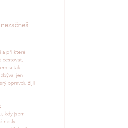
 nezačneš 
a při které 
 cestovat, 
sem si tak 
 zbýval jen 
erý opravdu žiji!
.
u, kdy jsem 
é nešly 