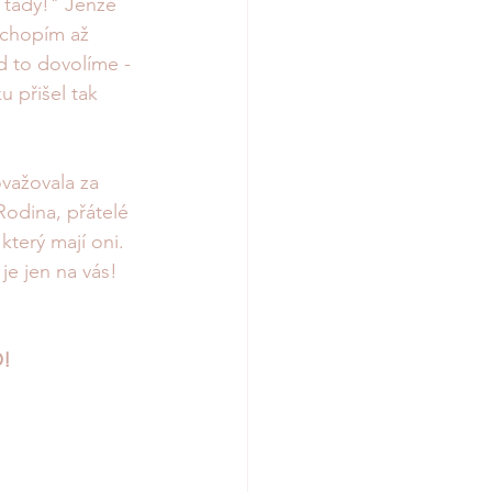
 tady!" Jenže 
ochopím až 
d to dovolíme - 
 přišel tak 
važovala za 
odina, přátelé 
 který mají oni. 
 je jen na vás! 
O!