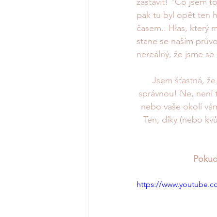
zastavit! "Co jsem t
pak tu byl opět ten h
časem.. Hlas, který 
stane se naším prův
nereálný, že jsme se 
Jsem šťastná, že
správnou! Ne, není 
nebo vaše okolí vám
Ten, díky (nebo kvůl
Pokud 
https://www.youtube.