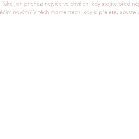
Také jich přichází nejvíce ve chvílích, kdy stojíte před n
ěčím novým? V těch momentech, kdy si přejete, abyste p