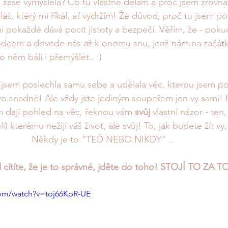
o zase vymyslela? Co tu vlastně dělám a proč jsem zrovna
las, který mi říkal, ať vydržím! Že důvod, proč tu jsem p
mi pokaždé dává pocit jistoty a bezpečí. Věřím, že - poku
odcem a dovede nás až k onomu snu, jenž nám na začátku
o něm báli i přemýšlet.. :) 
 jsem poslechla samu sebe a udělala věc, kterou jsem po
to snadné! Ale vždy jste jediným soupeřem jen vy sami! R
 dají pohled na věc, řeknou vám 
svůj
 vlastní názor - ten,
i) kterému nežijí váš život, ale svůj! To, jak budete žít vy,
Někdy je to "TEĎ NEBO NIKDY" .. 
cítíte, že je to správné, jděte do toho! STOJÍ TO ZA T
com/watch?v=toj66KpR-UE