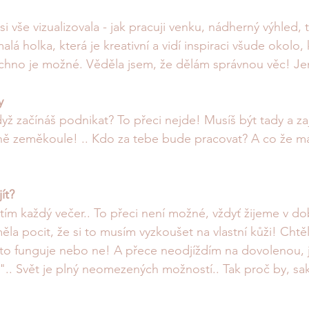
 vše vizualizovala - jak pracuji venku, nádherný výhled, t
á holka, která je kreativní a vidí inspiraci všude okolo, 
chno je možné. Věděla jsem, že dělám správnou věc! Jen
y 
yž začínáš podnikat? To přeci nejde! Musíš být tady a za
ně zeměkoule! .. Kdo za tebe bude pracovat? A co že má
ít?
tím každý večer.. To přeci není možné, vždyť žijeme v dob
la pocit, že si to musím vyzkoušet na vlastní kůži! Chtěl
 to funguje nebo ne! A přece neodjíždím na dovolenou,
".. Svět je plný neomezených možností.. Tak proč by, sa