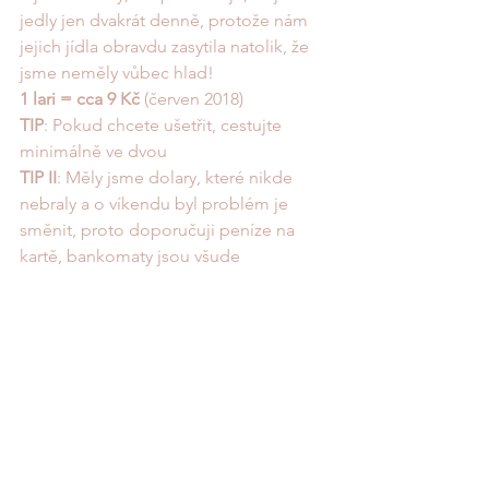
jedly jen dvakrát denně, protože nám 
jejich jídla obravdu zasytila natolik, že 
jsme neměly vůbec hlad! 
1 lari = cca 9 Kč 
(červen 2018)
TIP
: Pokud chcete ušetřit, cestujte 
minimálně ve dvou
TIP II
: Měly jsme dolary, které nikde 
nebraly a o víkendu byl problém je 
směnit, proto doporučuji peníze na 
kartě, bankomaty jsou všude