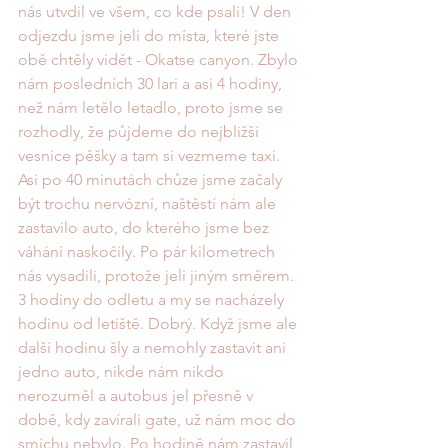
nás utvdil ve všem, co kde psali! V den 
odjezdu jsme jeli do místa, které jste 
obě chtěly vidět - Okatse canyon. Zbylo 
nám posledních 30 lari a asi 4 hodiny, 
než nám letělo letadlo, proto jsme se 
rozhodly, že půjdeme do nejbližší 
vesnice pěšky a tam si vezmeme taxi. 
Asi po 40 minutách chůze jsme začaly 
být trochu nervózní, naštěstí nám ale 
zastavilo auto, do kterého jsme bez 
váhání naskočily. Po pár kilometrech 
nás vysadili, protože jeli jiným směrem. 
3 hodiny do odletu a my se nacházely 
hodinu od letiště. Dobrý. Když jsme ale 
další hodinu šly a nemohly zastavit ani 
jedno auto, nikde nám nikdo 
nerozuměl a autobus jel přesně v 
době, kdy zavírali gate, už nám moc do 
smíchu nebylo. Po hodině nám zastavil 