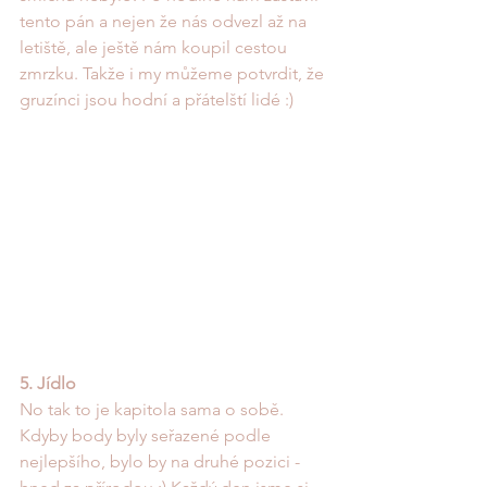
tento pán a nejen že nás odvezl až na 
letiště, ale ještě nám koupil cestou 
zmrzku. Takže i my můžeme potvrdit, že 
gruzínci jsou hodní a přátelští lidé :)
5. Jídlo
No tak to je kapitola sama o sobě. 
Kdyby body byly seřazené podle 
nejlepšího, bylo by na druhé pozici - 