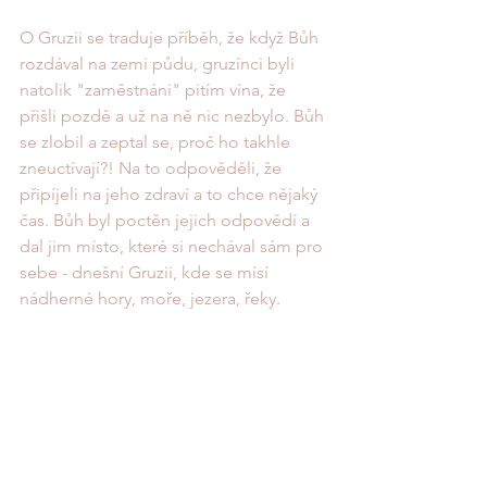
O Gruzii se traduje příběh, že když Bůh 
rozdával na zemi půdu, gruzínci byli 
natolik "zaměstnáni" pitím vína, že 
přišli pozdě a už na ně nic nezbylo. Bůh 
se zlobil a zeptal se, proč ho takhle 
zneuctívají?! Na to odpověděli, že 
připíjeli na jeho zdraví a to chce nějaký 
čas. Bůh byl poctěn jejich odpovědí a 
dal jim místo, které si nechával sám pro 
sebe - dnešní Gruzii, kde se mísí 
nádherné hory, moře, jezera, řeky. 