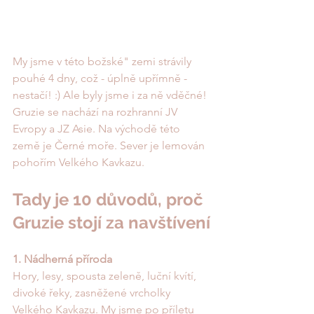
My jsme v této božské" zemi strávily 
pouhé 4 dny, což - úplně upřímně - 
nestačí! :) Ale byly jsme i za ně vděčné! 
Gruzie se nachází na rozhranní JV 
Evropy a JZ Asie. Na východě této 
země je Černé moře. Sever je lemován 
pohořím Velkého Kavkazu. 
Tady je 10 důvodů, proč 
Gruzie stojí za navštívení
1. Nádherná příroda
Hory, lesy, spousta zeleně, luční kvítí, 
divoké řeky, zasněžené vrcholky 
Velkého Kavkazu. My jsme po příletu 