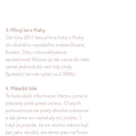
3. Přímý let z Prahy
Od října 2017 létá přímá linka z Prahy 
do druhého největšího města Gruzie, 
Kutaisi. Díky nízkonákladové 
společnosti Wizzair je tak cesta do této 
země jednodušší než kdy jindy. 
Zpáteční let nás vyšel na 2 300Kč. 
4. Přátelští lidé
To byla další informace, kterou jsme si 
přečetly ještě před cestou. O jejich 
pohostinosti se psaly dlouhé odstavce 
a tak jsme ani nečekaly nic jiného. I 
když je pravda, že ne všichni takoví byli 
(asi jako všude), ale tento pán na fotce 