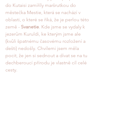
do Kutaisi zamíříly maršrutkou do 
městečka Mestie, která se nachází v 
oblasti, o které se říká, že je perlou této 
země - 
Svanetie
. Kde jsme se vydaly k 
jezerům Kuruldi, ke kterým jsme ale 
(kvůli špatnému časovému rozložení a 
dešti) nedošly. Chvílemi jsem měla 
pocit, že jen si sednout a dívat se na tu 
dechberoucí přírodu je vlastně cíl celé 
cesty. 