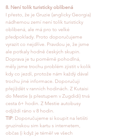
8. Není tolik turisticky oblíbená
I přesto, že je Gruzie (anglicky Georgia) 
nádhernou zemí není tolik turisticky 
oblíbená, ale má pro to velké 
předpoklady. Proto doporučujeme 
vyrazit co nejdříve. Pravdou je, že jsme 
ale potkaly hodně českých skupin. 
Doprava je tu poměrně pohodlná, 
měly jsme trochu problém zjistit v kolik 
kdy co jezdí, protože nám každý dával 
trochu jiné informace. Doporučuji 
přejíždět v ranních hodinách. Z Kutaisi 
do Mestie (s přestupem v Zugdidi) trvá 
cesta 6+ hodin. Z Mestie autobusy 
odjíždí ráno v 8 hodin. 
TIP
: Doporučujeme si koupit na letišti 
gruzínskou sim kartu s internetem, 
občas (i když je téměř ve všech 