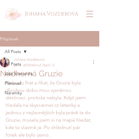
Johana Vozdeková
Příspěvek
All Posts
Johana Vozdeková
All Posts
20. 6. 2018
Minut čtení: 5
Nádherná Gruzie
Vaše komunita
Nebudu lhát a říkat, že Gruzie byla 
Plánovač
dlouhou dobu mou vysněnou 
Náramky
destinací, protože nebyla. Když jsem 
hledala na skyscanner.cz letenky a 
jednou z nejlevnějších byla právě ta do 
Gruzie, musela jsem si na mapě hledat, 
kde to vlastně je. Po shlédnutí pár 
fotek ale bylo jasno. 