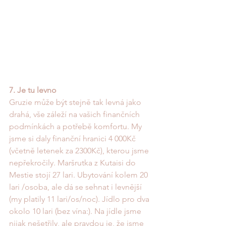
7. Je tu levno
Gruzie může být stejně tak levná jako 
drahá, vše záleží na vašich finančních 
podmínkách a potřebě komfortu. My 
jsme si daly finanční hranici 4 000Kč 
(včetně letenek za 2300Kč), kterou jsme 
nepřekročily. Maršrutka z Kutaisi do 
Mestie stojí 27 lari. Ubytování kolem 20 
lari /osoba, ale dá se sehnat i levnější 
(my platily 11 lari/os/noc). Jídlo pro dva 
okolo 10 lari (bez vína:). Na jídle jsme 
nijak nešetřily, ale pravdou je, že jsme 