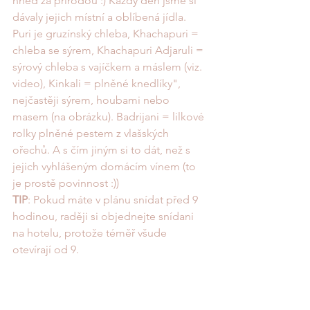
hned za přírodou :) Každý den jsme si 
dávaly jejich místní a oblíbená jídla. 
Puri je gruzínský chleba, Khachapuri = 
chleba se sýrem, Khachapuri Adjaruli = 
sýrový chleba s vajíčkem a máslem (viz. 
video), Kinkali = plněné knedlíky", 
nejčastěji sýrem, houbami nebo 
masem (na obrázku). Badrijani = lilkové 
rolky plněné pestem z vlašských 
ořechů. A s čím jiným si to dát, než s 
jejich vyhlášeným domácím vínem (to 
je prostě povinnost :))
TIP
: Pokud máte v plánu snídat před 9 
hodinou, raději si objednejte snídani 
na hotelu, protože téměř všude 
otevírají od 9. 