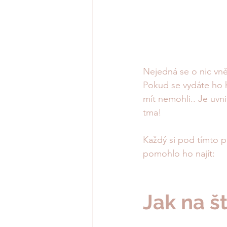
Nejedná se o nic vněj
Pokud se vydáte ho hl
mít nemohli.. Je uvni
tma! 
Každý si pod tímto p
pomohlo ho najít:
Jak na št