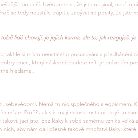
úspěšnější, bohatší. Uvědomte si, že jste originál, není tu 
Proč se tedy neustále trápit a zabývat se pocity, že jste hor
tobě lidé chovají, je jejich karma, ale to, jak reaguješ, je 
Co takhle si místo neustálého posuzování a předhánění z
dobrý pocit, který následně budete mít, je právě tím poc
putně hledáme..
etí, sebevědomí. Nemá to nic společného s egoismem. Ka
ím místě. Proč? Jak vás mají milovat ostatní, když to sam
takoví, jací jste. Bez lásky k sobě samému vzniká velká z
 nich, aby nám dali přesně takové množství lásky, které
 