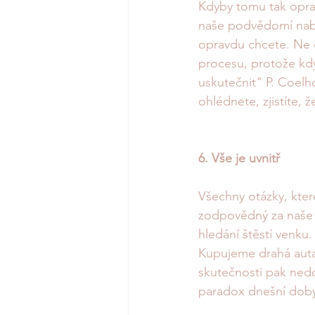
Kdyby tomu tak opra
naše podvědomí nabád
opravdu chcete. Ne co
procesu, protože kdy
uskutečnit" P. Coelh
ohlédnete, zjistíte, 
6. Vše je uvnitř
Všechny otázky, kter
zodpovědný za naše š
hledání štěstí venku.
Kupujeme drahá auta,
skutečnosti pak nedo
paradox dnešní doby