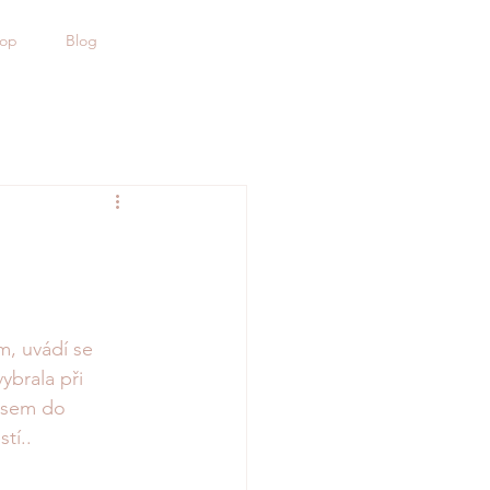
hop
Blog
m, uvádí se 
ybrala při 
 jsem do 
tí..