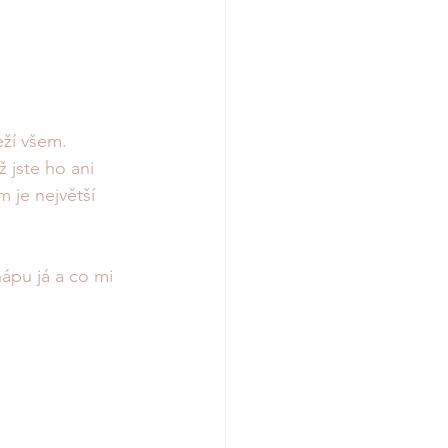
eží všem. 
ž jste ho ani 
m je největší 
ápu já a co mi 