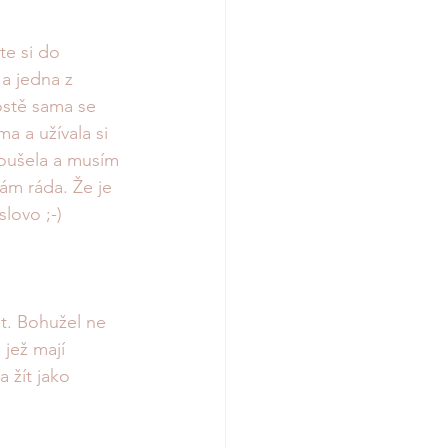
te si do 
a jedna z 
ostě sama se 
a a užívala si 
oušela a musím 
mám ráda. Že je 
lovo ;-) 
ět. Bohužel ne 
jež mají 
 žít jako 