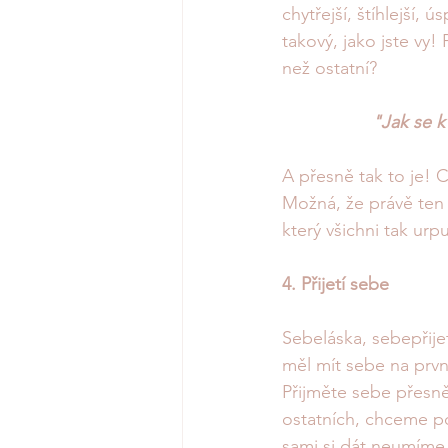
chytřejší, štíhlejší, 
takový, jako jste vy! 
než ostatní? 
"Jak se k 
A přesně tak to je! 
Možná, že právě ten 
který všichni tak ur
4. Přijetí sebe
Sebeláska, sebepřij
měl mít sebe na prvn
Přijměte sebe přesně 
ostatních, chceme po
sami si dát neumíme.