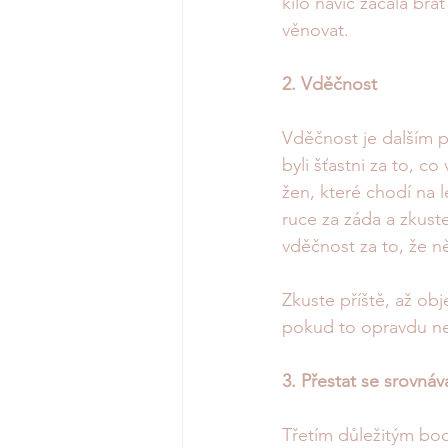
kilo navíc začala br
věnovat.          
2. Vděčnost
Vděčnost je dalším p
byli šťastni za to, 
žen, které chodí na le
ruce za záda a zkuste
vděčnost za to, že ně
Zkuste příště, až obj
pokud to opravdu nej
3. Přestat se srovnáv
Třetím důležitým bod