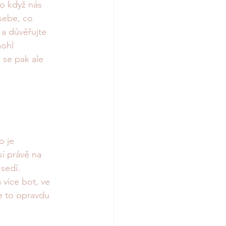
o když nás 
sebe, co 
 a důvěřujte 
ohl 
 se pak ale 
o je 
í právě na 
sedí. 
více bot, ve 
e to opravdu 