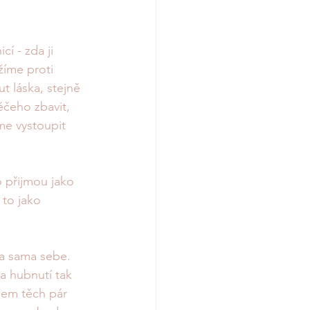
í - zda ji 
žíme proti 
 láska, stejně 
čeho zbavit, 
me vystoupit 
to přijmou jako 
 to jako 
a sama sebe. 
a hubnutí tak 
sem těch pár 