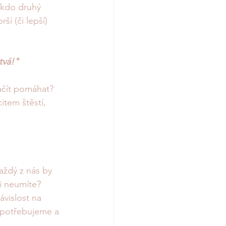
nikdo druhý 
ší (či lepší) 
tvá!"
ačít pomáhat? 
item štěstí, 
ždý z nás by 
i neumíte? 
ávislost na 
 potřebujeme a 