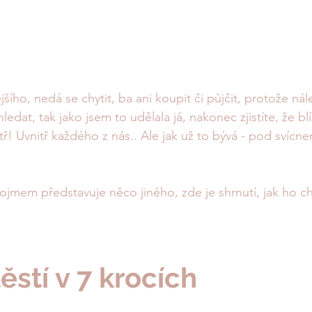
šího, nedá se chytit, ba ani koupit či půjčit, protože nál
edat, tak jako jsem to udělala já, nakonec zjistíte, že blí
tř! Uvnitř každého z nás.. Ale jak už to bývá - pod svícne
ojmem představuje něco jiného, zde je shrnutí, jak ho ch
ěstí v 7 krocích