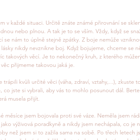
m v každé situaci. Určitě znáte známé přirovnání se sklenic
ázdnou nebo plnou. A tak je to se vším. Vždy, když se sna
í se nám to úplně stejně zpátky. Z boje nemůže vzniknout
 lásky nikdy nevznikne boj. Když bojujeme, chceme se ně
íc takových věcí. Je to nekonečný kruh, z kterého může
věc přijmeme takovou jaká je.
trápili kvůli určité věci (váha, zdraví, vztahy,...), zkuste 
 co jste si vybrali, aby vás to mohlo posunout dál. Berte
erá musela přijít.  
é měsíce jsem bojovala proti své váze. Neměla jsem rád
 jako výživová poradkyně a nikdy jsem nechápala, co je n
oby než jsem si to zažila sama na sobě. Po třech letech j