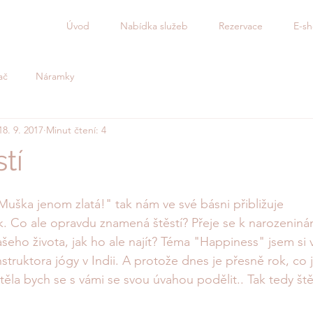
Úvod
Nabídka služeb
Rezervace
E-s
ač
Náramky
18. 9. 2017
Minut čtení: 4
tí
? Muška jenom zlatá!" tak nám ve své básni přibližuje 
k. Co ale opravdu znamená štěstí? Přeje se k narozeniná
ašeho života, jak ho ale najít? Téma "Happiness" jsem si v
struktora jógy v Indii. A protože dnes je přesně rok, co
htěla bych se s vámi se svou úvahou podělit.. Tak tedy štěs