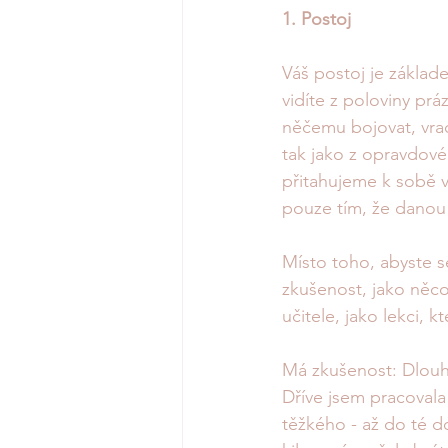
1. Postoj 
Váš postoj je základe
vidíte z poloviny pr
něčemu bojovat, vrac
tak jako z opravdové
přitahujeme k sobě v
pouze tím, že danou 
Místo toho, abyste se 
zkušenost, jako něco,
učitele, jako lekci, kt
Má zkušenost: Dlouh
Dříve jsem pracovala
těžkého - až do té d