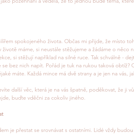
át jako požehnání a věděla, že to jednou bude téma, kte
ilířem spokojeného života. Občas mi přijde, že místo t
co v životě máme, si neustále stěžujeme a žádáme o něco 
kce, si stěžují například na silné ruce. Tak schválně - dejte
 se bez nich napít. Pořád je tuk na rukou taková obtíž? 
jaké máte. Každá mince má dvě strany a je jen na vás, ja
evíte další věc, která je na vás špatně, poděkovat, že ji 
de, buďte vděčni za cokoliv jiného. 
at
em je přestat se srovnávat s ostatními. Lidé vždy budou 