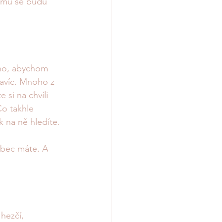
rému se budu 
oho, abychom 
navíc. Mnoho z 
 si na chvíli 
Co takhle 
k na ně hledíte. 
vůbec máte. A 
hezčí, 