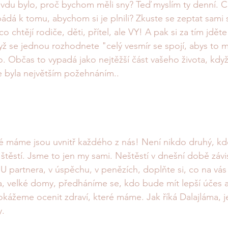
vdu bylo, proč bychom měli sny? Teď myslím ty denní. C
á k tomu, abychom si je plnili? Zkuste se zeptat sami 
 chtějí rodiče, děti, přítel, ale VY! A pak si za tím jděte
ž se jednou rozhodnete "celý vesmír se spojí, abys to m
o. Občas to vypadá jako nejtěžší část vašeho života, když
že byla největším požehnáním..
é máme jsou uvnitř každého z nás! Není nikdo druhý, kd
těstí. Jsme to jen my sami. Neštěstí v dnešní době závis
 U partnera, v úspěchu, v penězích, doplňte si, co na vás 
 velké domy, předháníme se, kdo bude mít lepší účes a 
kážeme ocenit zdraví, které máme. Jak říká Dalajláma, j
. 