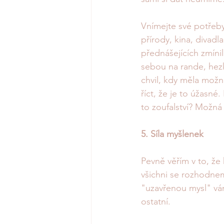
Vnímejte své potřeby,
přírody, kina, divad
přednášejících zmínil
sebou na rande, hezky
chvil, kdy měla možn
říct, že je to úžasné
to zoufalství? Možná 
5. Síla myšlenek
Pevně věřím v to, že 
všichni se rozhodneme
"uzavřenou mysl" vám 
ostatní. 