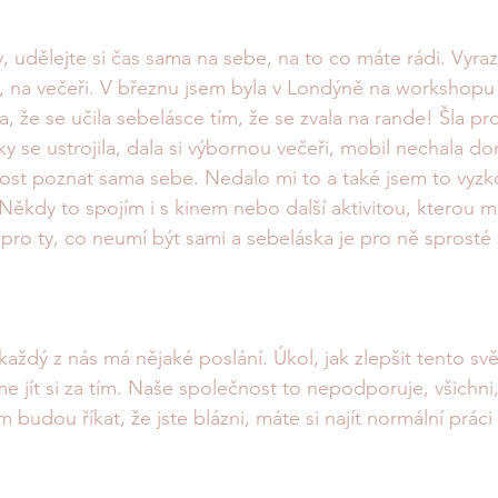
 udělejte si čas sama na sebe, na to co máte rádi. Vyraz
la, na večeři. V březnu jsem byla v Londýně na workshopu 
a, že se učila sebelásce tím, že se zvala na rande! Šla pr
 se ustrojila, dala si výbornou večeři, mobil nechala dom
ost poznat sama sebe. Nedalo mi to a také jsem to vyzk
. Někdy to spojím i s kinem nebo další aktivitou, kterou 
pro ty, co neumí být sami a sebeláska je pro ně sprosté s
každý z nás má nějaké poslání. Úkol, jak zlepšit tento sv
 jít si za tím. Naše společnost to nepodporuje, všichni, 
budou říkat, že jste blázni, máte si najít normální práci a